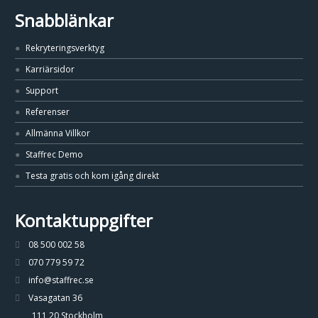
Snabblänkar
Rekryteringsverktyg
Karriärsidor
Support
Referenser
Allmänna Villkor
Staffrec Demo
Testa gratis och kom igång direkt
Kontaktuppgifter
08 500 002 58
070 779 59 72
info@staffrec.se
Vasagatan 36
111 20 Stockholm